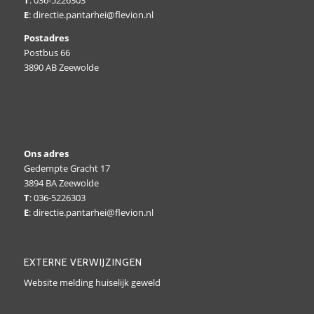
T
: 036-5226303
E
: directie.pantarhei@flevion.nl
Postadres
Postbus 66
3890 AB Zeewolde
Ons adres
Gedempte Gracht 17
3894 BA Zeewolde
T
: 036-5226303
E
: directie.pantarhei@flevion.nl
EXTERNE VERWIJZINGEN
Website melding huiselijk geweld